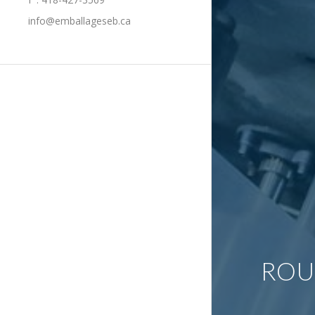
info@emballageseb.ca
ROU