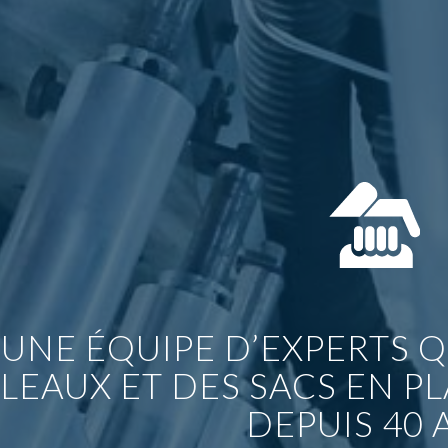
UNE ÉQUIPE D’EXPERTS Q
LEAUX ET DES SACS EN P
DEPUIS 40 