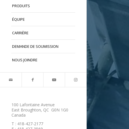
PRODUITS
ÉQUIPE
CARRIÈRE
DEMANDE DE SOUMISSION
NOUS JOINDRE
100 Lafontaine Avenue
East Broughton, QC G0N 1G0
Canada
T : 418-427-2177
F : 418-427-3569